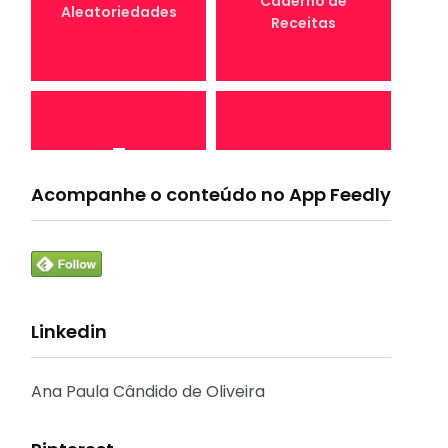
Caderno de
Aleatoriedades
Receitas
7
4
Canal Conta
Acompanhe o conteúdo no App Feedly
Conta Comigo MEI
Comigo
Linkedin
33
1
Crônicas e
CURSO
Reflexões
Ana Paula Cândido de Oliveira