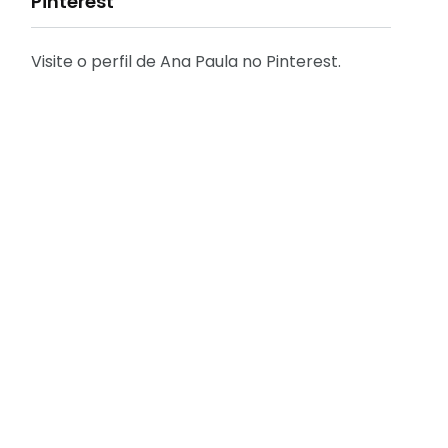
Pinterest
Visite o perfil de Ana Paula no Pinterest.
31
2
Decoração
Entrevista
29
41
Eu que fiz - DIY
Eventos
2