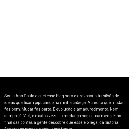
Sou a Ana Paula e criei esse blog para extravasar o turbilhão de
ideias que ficam pipocando na minha cabeça. Acredito que mudar
faz bem. Mudar faz parte. É evolução e amadurecimento. Nem
sempre é fácil, e muitas vezes a mudança nos causa medo. E no
final das contas a gente descobre que esse é o legal da história.
Superar os medos e seguir em frente.