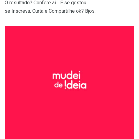
O resultado? Confere ai… E se gostou
se Inscreva, Curta e Compartilhe ok? Bjos,