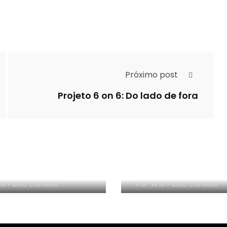
Próximo post
Projeto 6 on 6: Do lado de fora
VÍDEO NOVO: BOOK
O NOVO: BOOK
HAUL – 2º Semestre
 2020 – 1º Trimestre
2019
a Paula Cândido
Por
Ana Paula Cândido