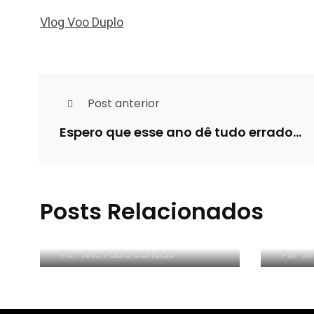
Vlog Voo Duplo
Post anterior
Espero que esse ano dê tudo errado...
2 anos do livro
Posts Relacionados
Confissões – Novidade:
VÍDE
2ª edição!
HAUL
Por
Ana Paula Cândido
Por
An