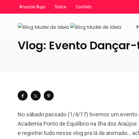
Anuncie Aqui
Sobre
Contato
Blog Mudei de Ideia
/
Artigos
/
YouTube
/
Vlogs
/
Vlog
Vlog: Evento Dançar-t
No sábado passado (1/4/17) tivemos um evento d
Academia Ponto de Equilíbrio na Ilha dos Araújos
e registrei tudo nesse vlog pra lá de animado… a