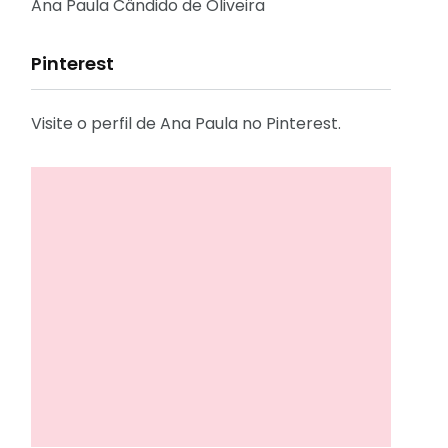
Reflexões
Ana Paula Cândido de Oliveira
Pinterest
Visite o perfil de Ana Paula no Pinterest.
31
2
Decoração
Entrevista
29
41
Eu que fiz - DIY
Eventos