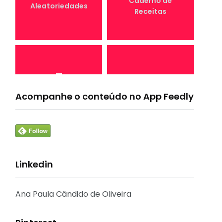
Caderno de
Aleatoriedades
Receitas
7
4
Canal Conta
Acompanhe o conteúdo no App Feedly
Conta Comigo MEI
Comigo
Linkedin
33
1
Crônicas e
CURSO
Reflexões
Ana Paula Cândido de Oliveira