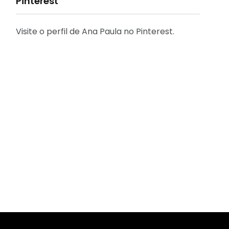
Pinterest
Visite o perfil de Ana Paula no Pinterest.
31
2
Decoração
Entrevista
29
41
Eu que fiz - DIY
Eventos
2