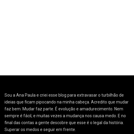
Sou a Ana Paula e criei esse blog para extravasar o turbilhão de
ideias que ficam pipocando na minha cabeça. Acredito que mudar
faz bem. Mudar faz parte. É evolução e amadurecimento. Nem
sempre é fácil, e muitas vezes a mudança nos causa medo. E no
final das contas a gente descobre que esse é o legal da história.
Superar os medos e seguir em frente.