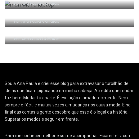
Por
Ana Paula Cândido
A Síndrome do Próximo
Por
Ana Paula Cândido
Legenda repetida: melhor turma!
Por
Ana Paula Cândido
Sou a Ana Paula e criei esse blog para extravasar o turbilhão de
ideias que ficam pipocando na minha cabeça. Acredito que mudar
faz bem. Mudar faz parte. É evolução e amadurecimento. Nem
sempre é fácil, e muitas vezes a mudança nos causa medo. E no
final das contas a gente descobre que esse é o legal da história.
Superar os medos e seguir em frente.
Para me conhecer melhor é só me acompanhar. Ficarei feliz com