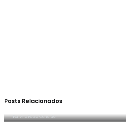
Posts Relacionados
Meus 3.7!
Por
Ana Paula Cândido
Oi sumido!