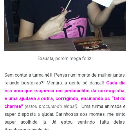
Exausta, porém mega feliz!
Sem contar a turma né!! Pensa num monta de mulher juntas,
falando besteiras?! Mentira, a gente só dança!!
Cada dia
era uma que esquecia um pedacinhho da coreografia,
e uma ajudava a outra, corrigindo, ensinando os “tal do
charme”
(estou procurando ainda!).
Uma turma animada e
super disposta a ajudar. Carinhosas aos montes, me sinto
super acolhida lá. Já estou sentindo falta delas.
#muitoamorenvolvido