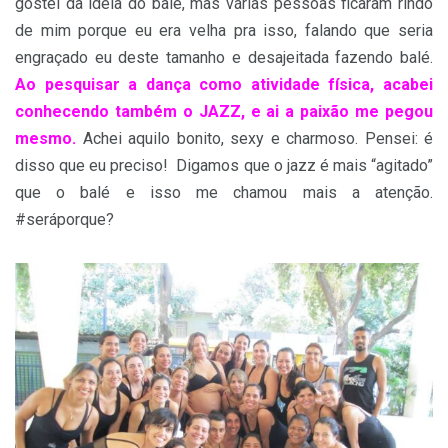
gostei da ideia do balé, mas várias pessoas ficaram rindo
de mim porque eu era velha pra isso, falando que seria
engraçado eu deste tamanho e desajeitada fazendo balé.
Ao pesquisar a dança como atividade física, acabei
conhecendo também o JAZZ, e ai a paixão me pegou
mesmo.
Achei aquilo bonito, sexy e charmoso. Pensei: é
disso que eu preciso! Digamos que o jazz é mais “agitado”
que o balé e isso me chamou mais a atenção.
#seráporque?