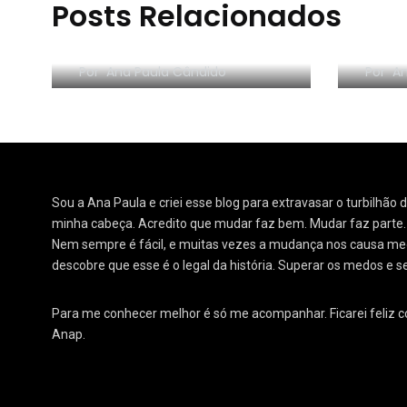
Posts Relacionados
RESE
Morar sozinho: 3 lições
Orga
Por
Ana Paula Cândido
Por
An
Sou a Ana Paula e criei esse blog para extravasar o turbilhão
minha cabeça. Acredito que mudar faz bem. Mudar faz parte
Nem sempre é fácil, e muitas vezes a mudança nos causa medo
descobre que esse é o legal da história. Superar os medos e s
Para me conhecer melhor é só me acompanhar. Ficarei feliz 
Anap.