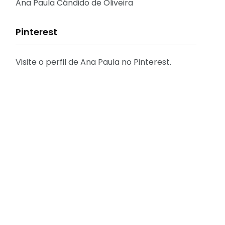
Reflexões
Ana Paula Cândido de Oliveira
Pinterest
Visite o perfil de Ana Paula no Pinterest.
31
2
Decoração
Entrevista
29
41
Eu que fiz - DIY
Eventos
[FÁCIL] Como emitir