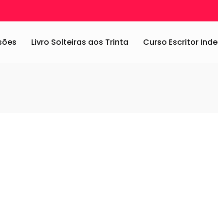
obre dançar Jazz
/
Trecho meio
ssões
Livro Solteiras aos Trinta
Curso Escritor In