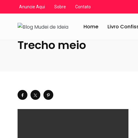
Anuncie Aqui
Sobre
Contato
Blog Mudei de Ideia
/
Artigos
/
Crônicas e Reflexões
/
S
Home
Livro Confi
Trecho meio