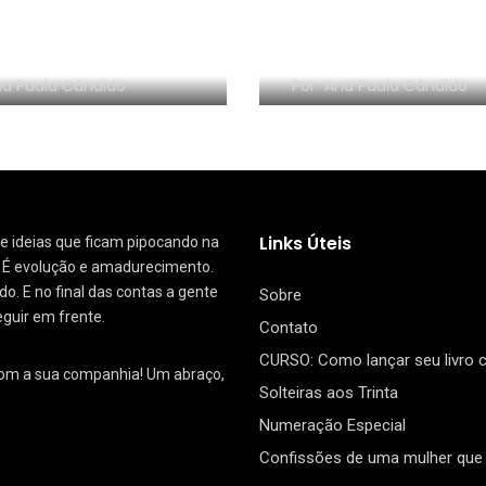
NHA EM VÍDEO:
RESENHA EM VÍDEO:
nize sem Frescura
segredo da Dinam
a Paula Cândido
Por
Ana Paula Cândido
Links Úteis
 de ideias que ficam pipocando na
. É evolução e amadurecimento.
. E no final das contas a gente
Sobre
eguir em frente.
Contato
CURSO: Como lançar seu livro
com a sua companhia! Um abraço,
Solteiras aos Trinta
Numeração Especial
Confissões de uma mulher que 