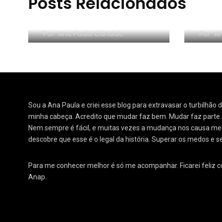
Posts Relacionados
4 anos de canal –
VÍDE
Gratidão!
2020
Por
Ana Paula Cândido
Por
An
Sou a Ana Paula e criei esse blog para extravasar o turbilhão
minha cabeça. Acredito que mudar faz bem. Mudar faz parte
Nem sempre é fácil, e muitas vezes a mudança nos causa medo
descobre que esse é o legal da história. Superar os medos e s
Para me conhecer melhor é só me acompanhar. Ficarei feliz 
Anap.