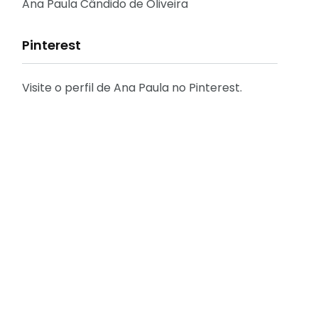
Reflexões
Ana Paula Cândido de Oliveira
Pinterest
Visite o perfil de Ana Paula no Pinterest.
31
2
Decoração
Entrevista
29
41
Eu que fiz - DIY
Eventos