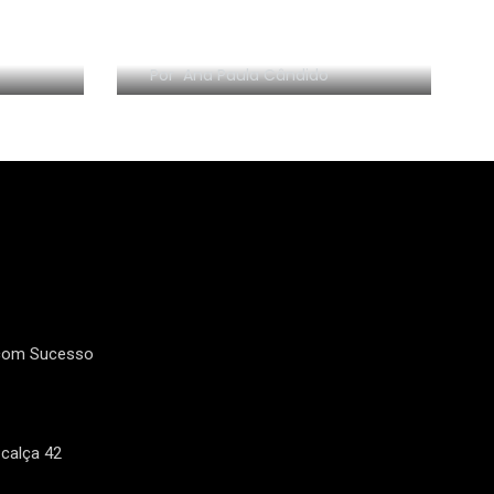
Psoríase ~ Autocuidado
idado
e Desabafo
2
17
Por
Ana Paula Cândido
Faculdade de
Fala escritor:
Moda
16
3
Filmes e Seriados
Geral
 com Sucesso
calça 42
1
21
Livro Solteiras aos