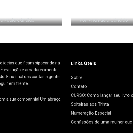
O NOVO BOOK HAUL
 – 2º Trimestre
Psoríase e autocu
a Paula Cândido
Por
Ana Paula Cândido
Links Úteis
 de ideias que ficam pipocando na
. É evolução e amadurecimento.
. E no final das contas a gente
Sobre
eguir em frente.
Contato
CURSO: Como lançar seu livro
com a sua companhia! Um abraço,
Solteiras aos Trinta
Numeração Especial
Confissões de uma mulher que 