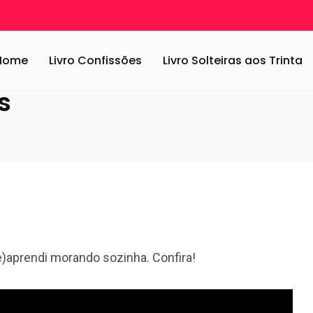
os
/
Morar sozinho: 3 lições
Home
Livro Confissões
Livro Solteiras aos Trinta
s
e)aprendi morando sozinha. Confira!