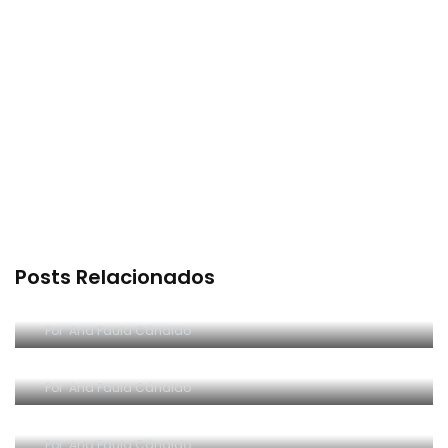
Posts Relacionados
RESENHA EM VÍDEO: Organize sem Frescura
Por
Ana Paula Cândido
Resenha em vídeo: Ponto, da Sextante
Por
Ana Paula Cândido
RESENHA EM VÍDEO: Enfodere-se
Por
Ana Paula Cândido