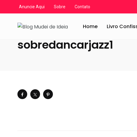
Anuncie Aqui
Sobre
Contato
Blog Mudei de Ideia
/
Artigos
/
Crônicas e Reflexões
/
S
Home
Livro Confi
sobredancarjazz1