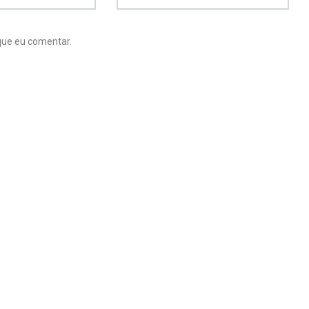
12
39
que eu comentar.
Vídeos de
ros
Vídeos Diversos
Organização
17
ia
Vlogs