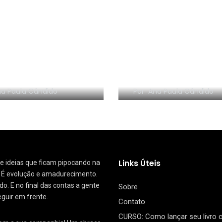
NHA EM VÍDEO:
RESENHA EM VÍDEO:
nize sem Frescura
segredo da Dinam
a Paula Cândido
Por
Ana Paula Cândido
Links Úteis
 de ideias que ficam pipocando na
. É evolução e amadurecimento.
. E no final das contas a gente
Sobre
eguir em frente.
Contato
CURSO: Como lançar seu livro