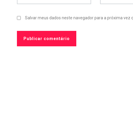
19
42
14
Salvar meus dados neste navegador para a próxima vez 
fil Literário
Resenhas escritas
TAG 5 Liv
102
19
4
nhas em vídeo
TAG's
Tecnolog