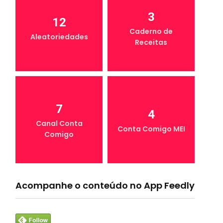
3
12
Caderno de
Aleatoriedades
Receitas
7
4
Canal Conta
Conta Comigo MEI
Comigo
Acompanhe o conteúdo no App Feedly