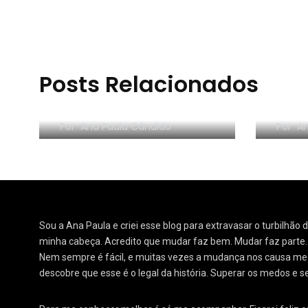
Posts Relacionados
RESE
Morar sozinho: 3 lições
Orga
Por
Ana Paula Cândido
Por
An
Sou a Ana Paula e criei esse blog para extravasar o turbilhão
minha cabeça. Acredito que mudar faz bem. Mudar faz parte
Nem sempre é fácil, e muitas vezes a mudança nos causa medo
descobre que esse é o legal da história. Superar os medos e s