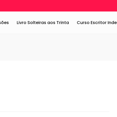
obre dançar Jazz
/
sobredancarjazz1
ssões
Livro Solteiras aos Trinta
Curso Escritor In