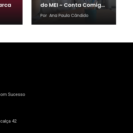
arca
do MEI ~ Conta Comigo
MEI
Por
Ana Paula Cândido
 com Sucesso
calça 42