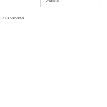
Website
que eu comentar.
12
39
Vídeos de
ros
Vídeos Diversos
Organização
17
ia
Vlogs