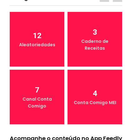
3
12
Caderno de
Aleatoriedades
Receitas
7
4
Canal Conta
Conta Comigo MEI
Comigo
Acompanhe o conteúdo no App Feedly