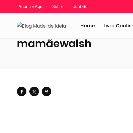
Anuncie Aqui
Sobre
Contato
Blog Mudei de Ideia
/
Artigos
/
Livros
/
Resenhas escrit
Home
Livro Confi
mamãewalsh