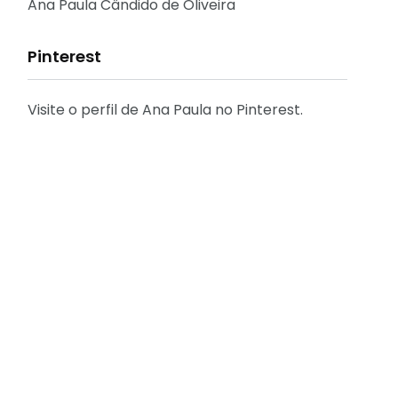
Reflexões
Ana Paula Cândido de Oliveira
Pinterest
Visite o perfil de Ana Paula no Pinterest.
31
2
Decoração
Entrevista
29
41
Eu que fiz - DIY
Eventos
[FÁCIL] Como emitir