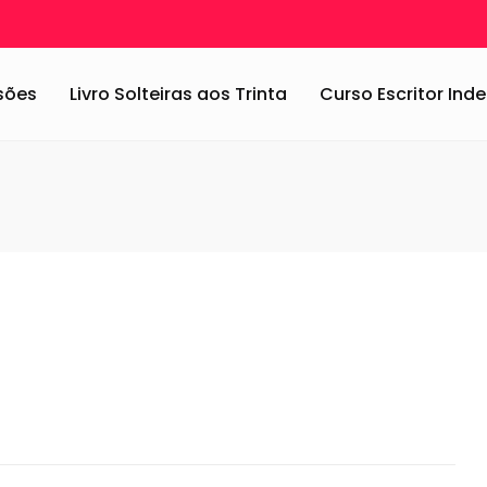
as
/
Livro: Mamãe Walsh – Pequeno dicionário da família Walsh
/
ma
ssões
Livro Solteiras aos Trinta
Curso Escritor In