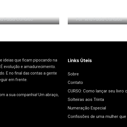
NHA EM VÍDEO:
RESENHA EM VÍDEO:
nize sem Frescura
segredo da Dinam
a Paula Cândido
Por
Ana Paula Cândido
Links Úteis
 de ideias que ficam pipocando na
. É evolução e amadurecimento.
. E no final das contas a gente
Sobre
eguir em frente.
Contato
CURSO: Como lançar seu livro
com a sua companhia! Um abraço,
Solteiras aos Trinta
Numeração Especial
Confissões de uma mulher que 