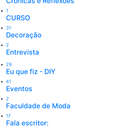
Crônicas e Reflexões
1
CURSO
31
Decoração
2
Entrevista
29
Eu que fiz - DIY
41
Eventos
2
Faculdade de Moda
17
Fala escritor: