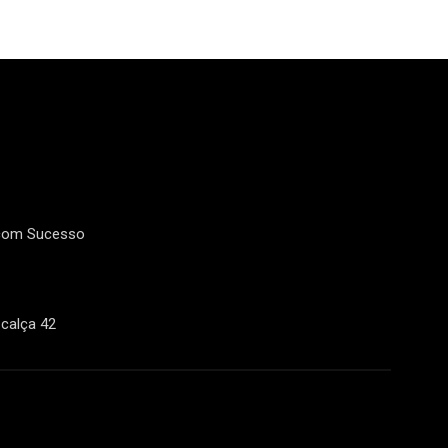
Livro Confissões
Trinta
9
1
Look-Book
Meus serviços
 com Sucesso
calça 42
21
24
Moda e Beleza
Notícias do Blog