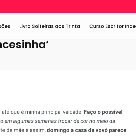
 da ‘Unha Francesinha’
ssões
Livro Solteiras aos Trinta
Curso Escritor In
ncesinha’
até que é minha principal vaidade.
Faço o possível
nto em algumas semanas trocar de cor no meio da
rte de mãe é assim,
domingo a casa da vovó parece