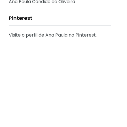
Reflexões
Ana Paula Cândido de Oliveira
Pinterest
Visite o perfil de Ana Paula no Pinterest.
31
2
Decoração
Entrevista
29
41
Eu que fiz - DIY
Eventos