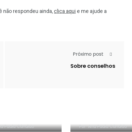
cê não respondeu ainda,
clica aqui
e me ajude a
Próximo post
Sobre conselhos
s de Maquiagem –
Inspirações de Mak
rt da Boticário
cut crease
a Paula Cândido
Por
Ana Paula Cândido