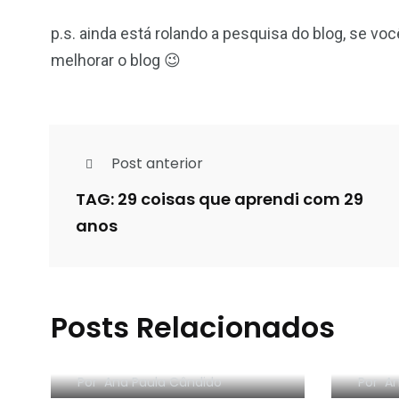
p.s. ainda está rolando a pesquisa do blog, se vo
melhorar o blog 😉
Post anterior
TAG: 29 coisas que aprendi com 29
anos
Posts Relacionados
Dica
Cuidados com a pele
Expe
Por
Ana Paula Cândido
Por
An