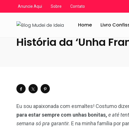
Anuncie Aqui
Sobre
Contato
Blog Mudei de Ideia
/
Artigos
/
Moda e Beleza
/
História
Home
Livro Confi
História da ‘Unha Fra
Eu sou apaixonada com esmaltes! Costumo dizer 
para estar sempre com unhas bonitas,
e até te
semana só pra garantir.
E na minha família por pa