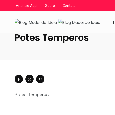
Anuncie Aqui
Sobre
Contato
Blog Mudei de Ideia
/
Artigos
/
Eu que fiz - DIY
/
Customi
Potes Temperos
Potes Temperos