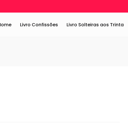
zando sua cozinha – DIY
/
Potes Temperos
Home
Livro Confissões
Livro Solteiras aos Trinta