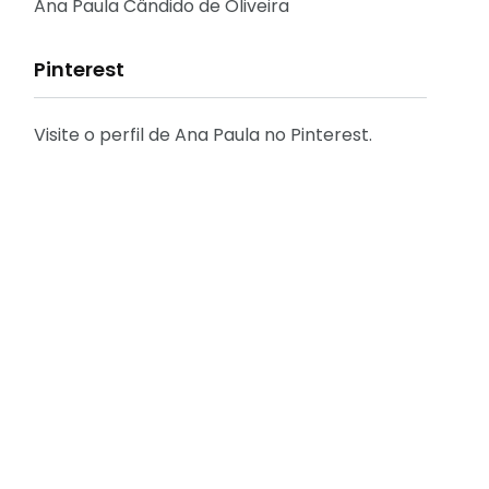
Reflexões
Ana Paula Cândido de Oliveira
Pinterest
Visite o perfil de Ana Paula no Pinterest.
31
2
Decoração
Entrevista
29
41
Eu que fiz - DIY
Eventos
[FÁCIL] Como emitir