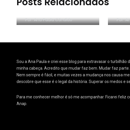
Posts Relacionados
RESE
Morar sozinho: 3 lições
Orga
Por
Ana Paula Cândido
Por
An
Sou a Ana Paula e criei esse blog para extravasar o turbilhão
minha cabeça. Acredito que mudar faz bem. Mudar faz parte
Nem sempre é fácil, e muitas vezes a mudança nos causa medo
descobre que esse é o legal da história. Superar os medos e s
Para me conhecer melhor é só me acompanhar. Ficarei feliz 
Anap.