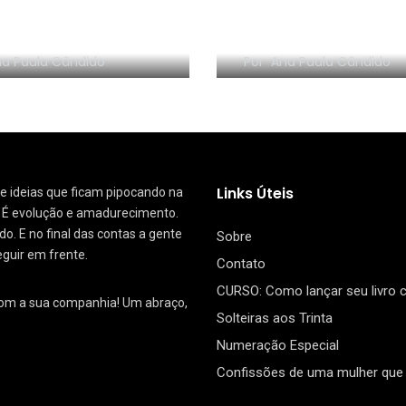
NHA EM VÍDEO:
RESENHA EM VÍDEO:
nize sem Frescura
segredo da Dinam
a Paula Cândido
Por
Ana Paula Cândido
Links Úteis
 de ideias que ficam pipocando na
. É evolução e amadurecimento.
. E no final das contas a gente
Sobre
eguir em frente.
Contato
CURSO: Como lançar seu livro
com a sua companhia! Um abraço,
Solteiras aos Trinta
Numeração Especial
Confissões de uma mulher que 