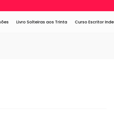
Parte
/
20150919_115746
ssões
Livro Solteiras aos Trinta
Curso Escritor In