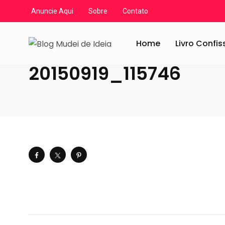
Anuncie Aqui
Sobre
Contato
Blog Mudei de Ideia
/
Artigos
/
Eventos
/
Arte por toda 
Home
Livro Confi
20150919_115746