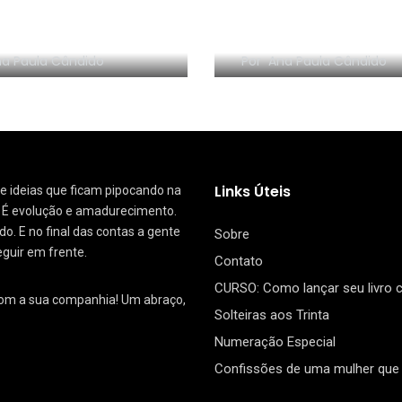
NHA EM VÍDEO:
RESENHA EM VÍDEO:
nize sem Frescura
segredo da Dinam
a Paula Cândido
Por
Ana Paula Cândido
Links Úteis
 de ideias que ficam pipocando na
. É evolução e amadurecimento.
. E no final das contas a gente
Sobre
eguir em frente.
Contato
CURSO: Como lançar seu livro
com a sua companhia! Um abraço,
Solteiras aos Trinta
Numeração Especial
Confissões de uma mulher que 