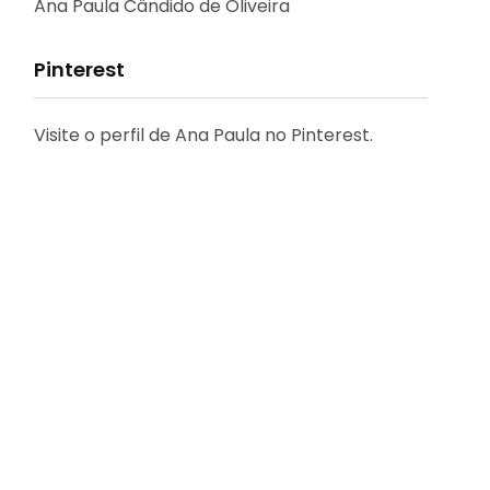
Reflexões
Ana Paula Cândido de Oliveira
Pinterest
Visite o perfil de Ana Paula no Pinterest.
31
2
Decoração
Entrevista
29
41
Eu que fiz - DIY
Eventos
[FÁCIL] Como emitir