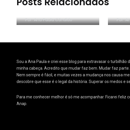
Posts Relacionados
RESE
Morar sozinho: 3 lições
Orga
Por
Ana Paula Cândido
Por
An
Sou a Ana Paula e criei esse blog para extravasar o turbilhão
minha cabeça. Acredito que mudar faz bem. Mudar faz parte
Nem sempre é fácil, e muitas vezes a mudança nos causa medo
descobre que esse é o legal da história. Superar os medos e s
Para me conhecer melhor é só me acompanhar. Ficarei feliz 
Anap.