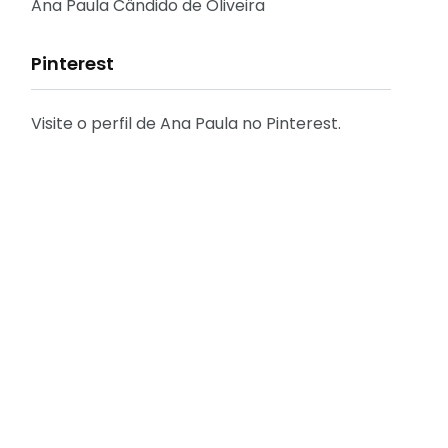
Reflexões
Ana Paula Cândido de Oliveira
Pinterest
Visite o perfil de Ana Paula no Pinterest.
31
2
Decoração
Entrevista
29
41
Eu que fiz - DIY
Eventos
[FÁCIL] Como emitir