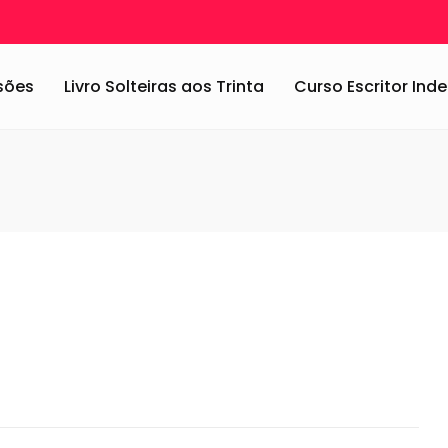
15: Marsala
/
marsala-1
ssões
Livro Solteiras aos Trinta
Curso Escritor In