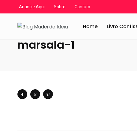
Anuncie Aqui
Sobre
Contato
Blog Mudei de Ideia
/
Artigos
/
Decoração
/
A cor de 20
Home
Livro Confi
marsala-1