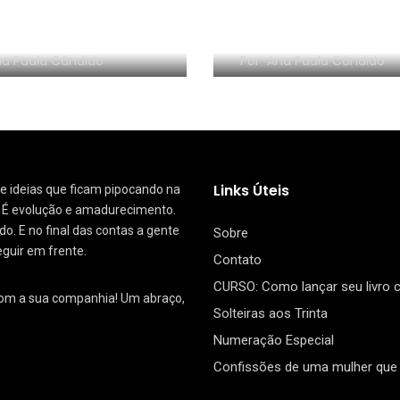
NHA EM VÍDEO:
RESENHA EM VÍDEO:
nize sem Frescura
segredo da Dinam
a Paula Cândido
Por
Ana Paula Cândido
Links Úteis
 de ideias que ficam pipocando na
. É evolução e amadurecimento.
. E no final das contas a gente
Sobre
eguir em frente.
Contato
CURSO: Como lançar seu livro
com a sua companhia! Um abraço,
Solteiras aos Trinta
Numeração Especial
Confissões de uma mulher que 