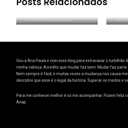
Posts Relacionados
RESE
Morar sozinho: 3 lições
Orga
Por
Ana Paula Cândido
Por
An
Sou a Ana Paula e criei esse blog para extravasar o turbilhão
minha cabeça. Acredito que mudar faz bem. Mudar faz parte
Nem sempre é fácil, e muitas vezes a mudança nos causa medo
descobre que esse é o legal da história. Superar os medos e s
Para me conhecer melhor é só me acompanhar. Ficarei feliz 
Anap.