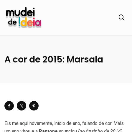
A cor de 2015: Marsala
Eis me aqui novamente, início de ano, falando de cor. Mais
um ano virou e a
Pantone
anunciou
(no finzinho de 2014)