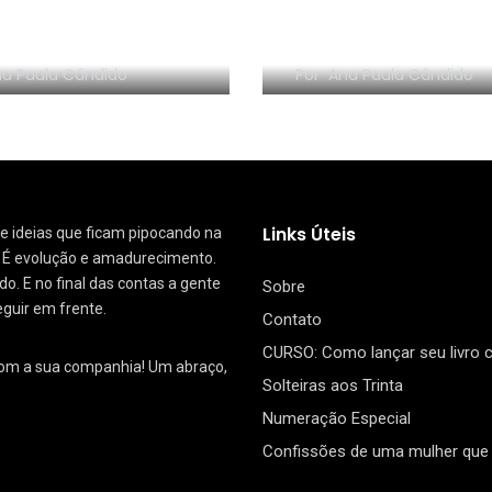
NHA EM VÍDEO:
RESENHA EM VÍDEO:
nize sem Frescura
segredo da Dinam
a Paula Cândido
Por
Ana Paula Cândido
Links Úteis
 de ideias que ficam pipocando na
. É evolução e amadurecimento.
. E no final das contas a gente
Sobre
eguir em frente.
Contato
CURSO: Como lançar seu livro
com a sua companhia! Um abraço,
Solteiras aos Trinta
Numeração Especial
Confissões de uma mulher que 