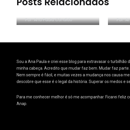
Posts Relacionados
RESE
Morar sozinho: 3 lições
Orga
Por
Ana Paula Cândido
Por
An
Sou a Ana Paula e criei esse blog para extravasar o turbilhão
minha cabeça. Acredito que mudar faz bem. Mudar faz parte
Nem sempre é fácil, e muitas vezes a mudança nos causa medo
descobre que esse é o legal da história. Superar os medos e s
Para me conhecer melhor é só me acompanhar. Ficarei feliz 
Anap.