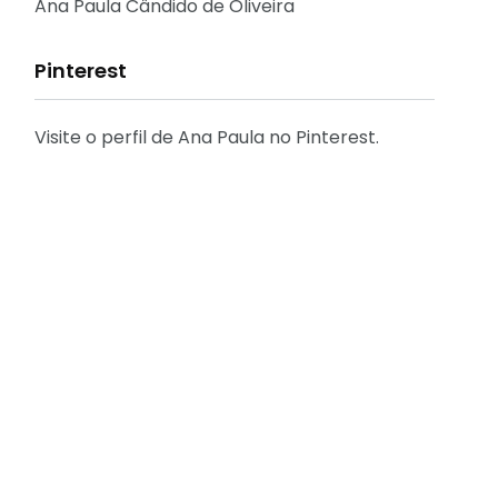
Reflexões
Ana Paula Cândido de Oliveira
Pinterest
Visite o perfil de Ana Paula no Pinterest.
31
2
Decoração
Entrevista
29
41
Eu que fiz - DIY
Eventos
[FÁCIL] Como emitir