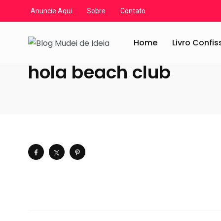
Anuncie Aqui
Sobre
Contato
Blog Mudei de Ideia
/
Artigos
/
Crônicas e Reflexões
/
V
Home
Livro Confi
hola beach club