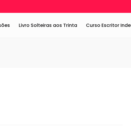
aidade e a Pirâmide de Maslow
/
hola beach club
ssões
Livro Solteiras aos Trinta
Curso Escritor In