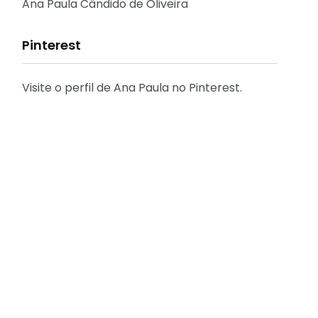
Reflexões
Ana Paula Cândido de Oliveira
Pinterest
Visite o perfil de Ana Paula no Pinterest.
31
2
Decoração
Entrevista
29
41
Eu que fiz - DIY
Eventos
[FÁCIL] Como emitir