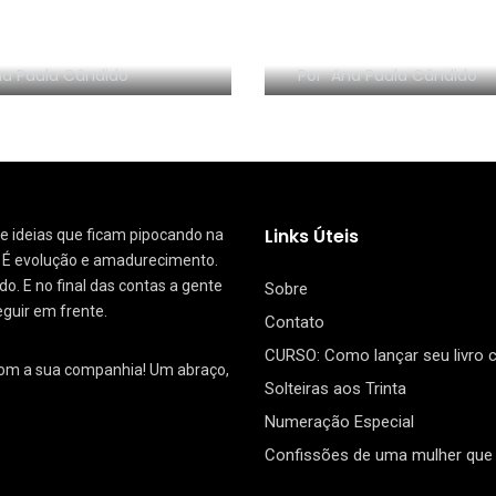
NHA EM VÍDEO:
RESENHA EM VÍDEO:
nize sem Frescura
segredo da Dinam
a Paula Cândido
Por
Ana Paula Cândido
Links Úteis
 de ideias que ficam pipocando na
. É evolução e amadurecimento.
. E no final das contas a gente
Sobre
eguir em frente.
Contato
CURSO: Como lançar seu livro
com a sua companhia! Um abraço,
Solteiras aos Trinta
Numeração Especial
Confissões de uma mulher que 