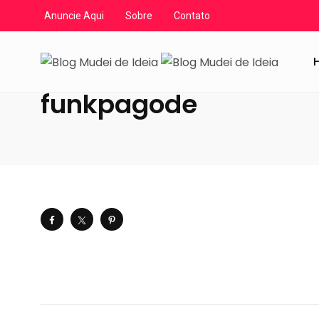
Anuncie Aqui
Sobre
Contato
Blog Mudei de Ideia
/
Artigos
/
Diversos
/
TAG's
/
TAG:
funkpagode