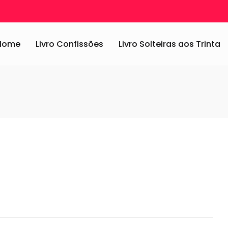
 Todo mundo odeia mas eu não (inverti a tag!)
/
funkpagode
Home
Livro Confissões
Livro Solteiras aos Trinta