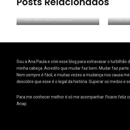
Posts Relacionados
RESE
Morar sozinho: 3 lições
Orga
Por
Ana Paula Cândido
Por
An
Sou a Ana Paula e criei esse blog para extravasar o turbilhão
minha cabeça. Acredito que mudar faz bem. Mudar faz parte
Nem sempre é fácil, e muitas vezes a mudança nos causa medo
descobre que esse é o legal da história. Superar os medos e s
Para me conhecer melhor é só me acompanhar. Ficarei feliz 
Anap.