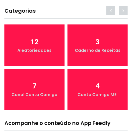
Categorias
12
3
Aleatoriedades
Caderno de Receitas
7
4
Canal Conta Comigo
Conta Comigo MEI
Acompanhe o conteúdo no App Feedly