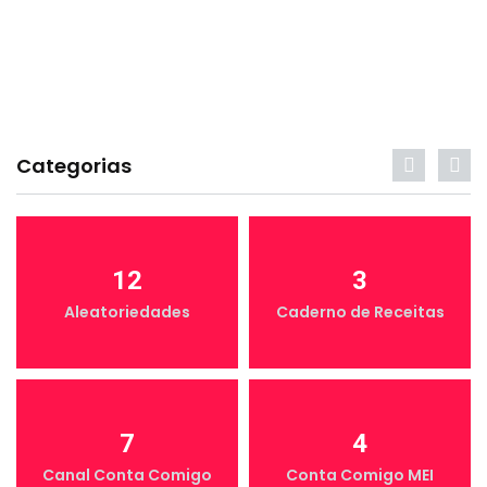
Categorias
12
3
Aleatoriedades
Caderno de Receitas
7
4
Canal Conta Comigo
Conta Comigo MEI