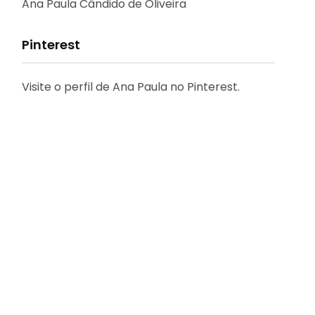
Reflexões
Ana Paula Cândido de Oliveira
Pinterest
Visite o perfil de Ana Paula no Pinterest.
31
2
Decoração
Entrevista
29
41
Eu que fiz - DIY
Eventos
[FÁCIL] Como emitir