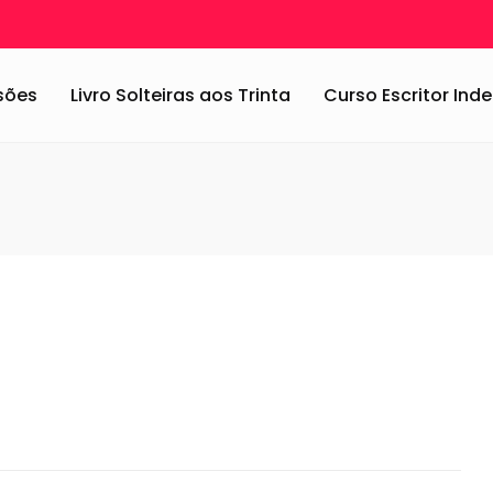
s
/
Sobre e-book: parte 1
/
sobreebook_blog
ssões
Livro Solteiras aos Trinta
Curso Escritor In