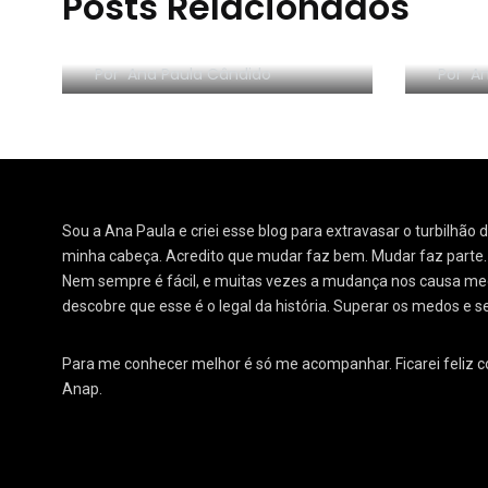
Posts Relacionados
RESE
Morar sozinho: 3 lições
Orga
Por
Ana Paula Cândido
Por
An
Sou a Ana Paula e criei esse blog para extravasar o turbilhão
minha cabeça. Acredito que mudar faz bem. Mudar faz parte
Nem sempre é fácil, e muitas vezes a mudança nos causa medo
descobre que esse é o legal da história. Superar os medos e s
Para me conhecer melhor é só me acompanhar. Ficarei feliz 
Anap.