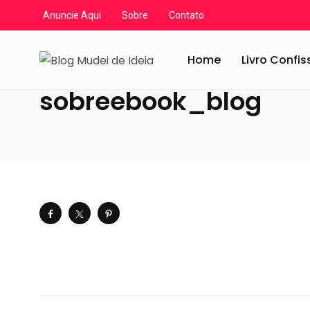
Anuncie Aqui
Sobre
Contato
Blog Mudei de Ideia
/
Artigos
/
Diversos
/
Aleatoriedade
Home
Livro Confi
sobreebook_blog