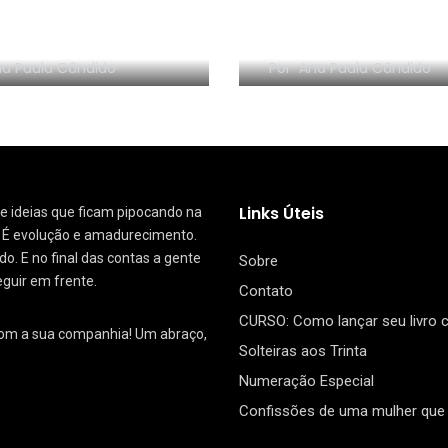
NHA EM VÍDEO:
RESENHA EM VÍDEO:
nize sem Frescura
segredo da Dinam
a Paula Cândido
Por
Ana Paula Cândido
Links Úteis
 de ideias que ficam pipocando na
. É evolução e amadurecimento.
. E no final das contas a gente
Sobre
eguir em frente.
Contato
CURSO: Como lançar seu livro
com a sua companhia! Um abraço,
Solteiras aos Trinta
Numeração Especial
Confissões de uma mulher que 