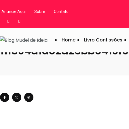
Blog Mudei de Ideia
/
Artigos
/
Organização
/
Organização: Borra
Anuncie Aqui
Sobre
Contato
Home
Livro Confissões
111894a1a82d26bb5419f