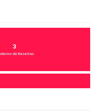
3
derno de Receitas
4
onta Comigo MEI