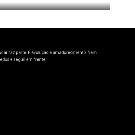
1
o Solteiras aos Trinta
 Mudar faz parte. É evolução e amadurecimento. Nem
medos e seguir em frente.
1
Meus serviços