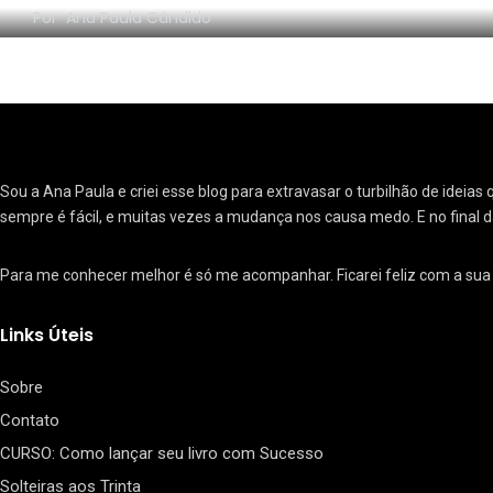
Por
Ana Paula Cândido
21
Livro Confissões
Sou a Ana Paula e criei esse blog para extravasar o turbilhão de ide
sempre é fácil, e muitas vezes a mudança nos causa medo. E no final d
Para me conhecer melhor é só me acompanhar. Ficarei feliz com a su
9
Links Úteis
Look-Book
Sobre
Contato
CURSO: Como lançar seu livro com Sucesso
Solteiras aos Trinta