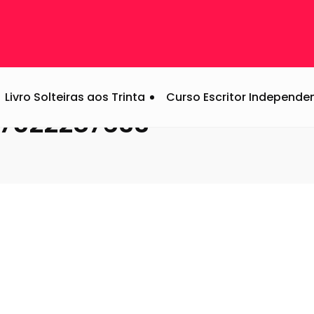
chinha de Dinheiro
/
111894a1a82d26bb5419f07522287633
Livro Solteiras aos Trinta
Curso Escritor Independe
07522287633