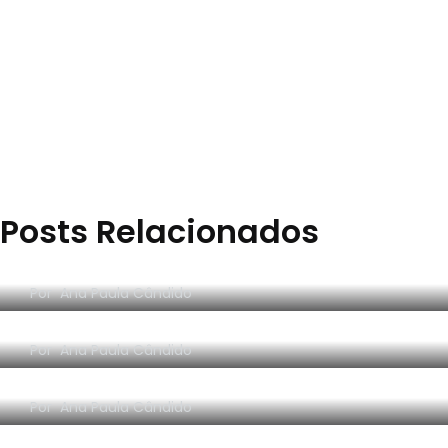
29
Eu que fiz - DIY
2
Posts Relacionados
Faculdade de Moda
Morar sozinho: 3 lições
Por
Ana Paula Cândido
RESENHA EM VÍDEO: Organize sem Frescura
Por
Ana Paula Cândido
RESENHA EM VÍDEO: O segredo da Dinamarca
16
Por
Ana Paula Cândido
Filmes e Seriados
[FÁCIL] Como emitir guia de PARCELAMENTO 