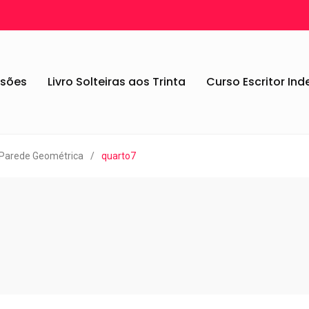
ssões
Livro Solteiras aos Trinta
Curso Escritor In
 Parede Geométrica
/
quarto7