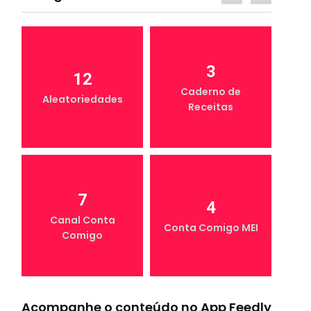
3
12
Caderno de
Aleatoriedades
Receitas
7
4
Canal Conta
Conta Comigo MEI
Comigo
Acompanhe o conteúdo no App Feedly