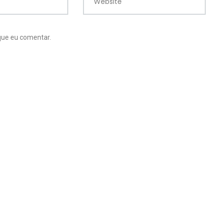
Website
que eu comentar.
12
39
Vídeos de
ros
Vídeos Diversos
Organização
17
ia
Vlogs