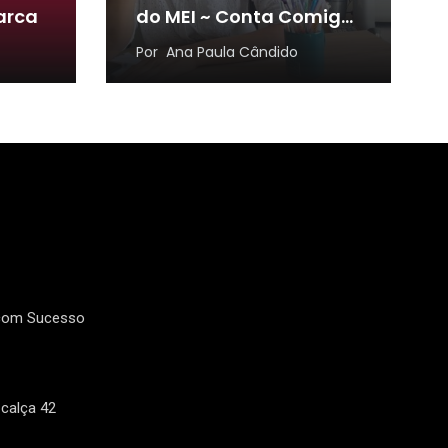
arca
do MEI ~ Conta Comigo
MEI
Por
Ana Paula Cândido
 com Sucesso
calça 42