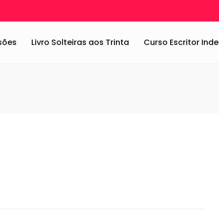
 Parede Geométrica
/
listras
ssões
Livro Solteiras aos Trinta
Curso Escritor In