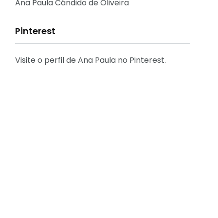
Reflexões
Ana Paula Cândido de Oliveira
Pinterest
Visite o perfil de Ana Paula no Pinterest.
31
2
Decoração
Entrevista
29
41
Eu que fiz - DIY
Eventos
[FÁCIL] Como emitir