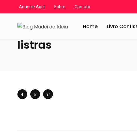
Anuncie Aqui
Sobre
Contato
Blog Mudei de Ideia
/
Artigos
/
Decoração
/
Inspirações
Home
Livro Confi
listras