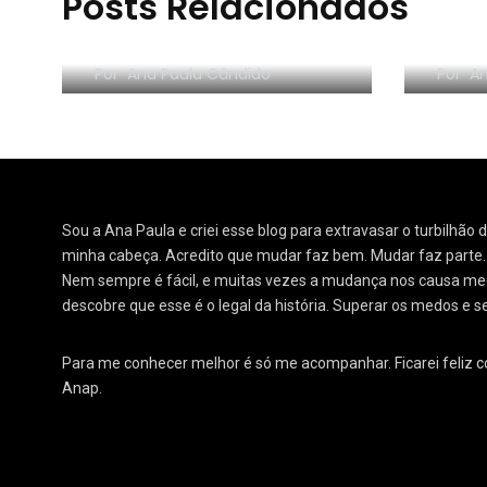
Posts Relacionados
RESE
Morar sozinho: 3 lições
Orga
Por
Ana Paula Cândido
Por
An
Sou a Ana Paula e criei esse blog para extravasar o turbilhão
minha cabeça. Acredito que mudar faz bem. Mudar faz parte
Nem sempre é fácil, e muitas vezes a mudança nos causa medo
descobre que esse é o legal da história. Superar os medos e s
Para me conhecer melhor é só me acompanhar. Ficarei feliz 
Anap.