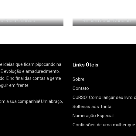
NHA EM VÍDEO:
RESENHA EM VÍDEO:
nize sem Frescura
segredo da Dinam
a Paula Cândido
Por
Ana Paula Cândido
Links Úteis
 de ideias que ficam pipocando na
. É evolução e amadurecimento.
. E no final das contas a gente
Sobre
eguir em frente.
Contato
CURSO: Como lançar seu livro
com a sua companhia! Um abraço,
Solteiras aos Trinta
Numeração Especial
Confissões de uma mulher que 