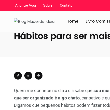
Anuncie Aqui
Sobre
Contato
Blog Mudei de Ideia
/
Artigos
/
Organização
/
Hábitos p
Home
Livro Confi
Hábitos para ser mai
Quem me conhece no dia a dia sabe que
sou mui
que ser organizado é algo chato
, cansativo e 
Digamos que pequenos hábitos podem fazer toda 