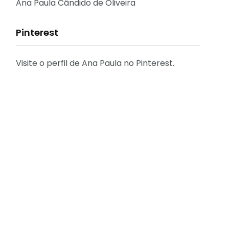
Reflexões
Ana Paula Cândido de Oliveira
Pinterest
Visite o perfil de Ana Paula no Pinterest.
31
2
Decoração
Entrevista
29
41
Eu que fiz - DIY
Eventos