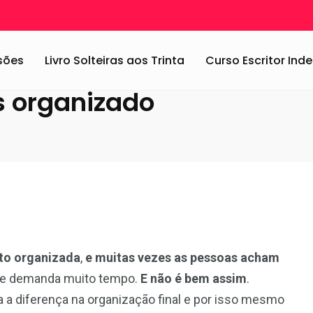
ara ser mais organizado
ssões
Livro Solteiras aos Trinta
Curso Escritor In
s organizado
to organizada
,
e muitas vezes as pessoas acham
que demanda muito tempo.
E não é bem assim
.
a diferença na organização final e por isso mesmo