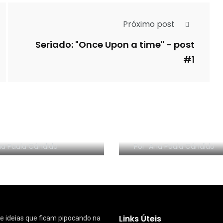
Próximo post
Seriado: "Once Upon a time" - post
#1
ejamento
Coisas para fazer 
nceiro da Mudança
trabalho quando
eos 1 e 2
imprevistos acon
a Paula Cândido
Por
Ana Paula Cândido
Links Úteis
 de ideias que ficam pipocando na