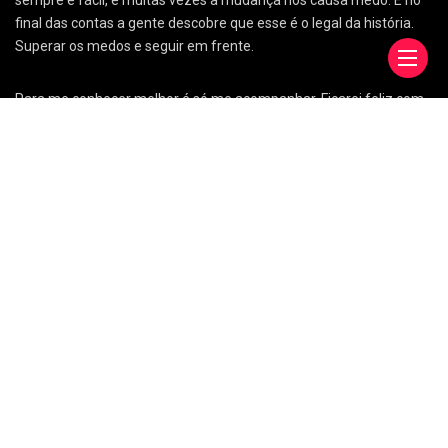
sempre é fácil, e muitas vezes a mudança nos causa medo. E no
final das contas a gente descobre que esse é o legal da história.
Superar os medos e seguir em frente.
Para me conhecer melhor é só me acompanhar. Ficarei feliz com
a sua companhia! Um abraço, Anap.
Links Úteis
Sobre
Contato
CURSO: Como lançar seu livro com Sucesso
Solteiras aos Trinta
Numeração Especial
Confissões de uma mulher que calça 42