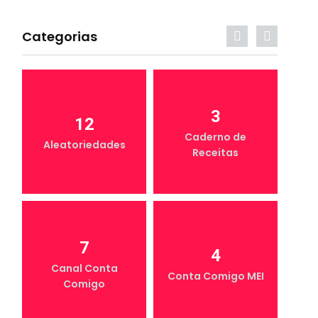
Categorias
3
12
Caderno de
Aleatoriedades
Receitas
7
4
Canal Conta
Conta Comigo MEI
Comigo