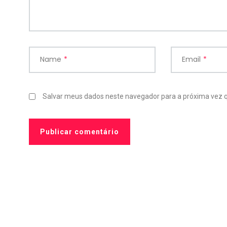
Name
*
Email
*
19
42
14
Salvar meus dados neste navegador para a próxima vez 
fil Literário
Resenhas escritas
TAG 5 Liv
102
19
4
nhas em vídeo
TAG's
Tecnolog