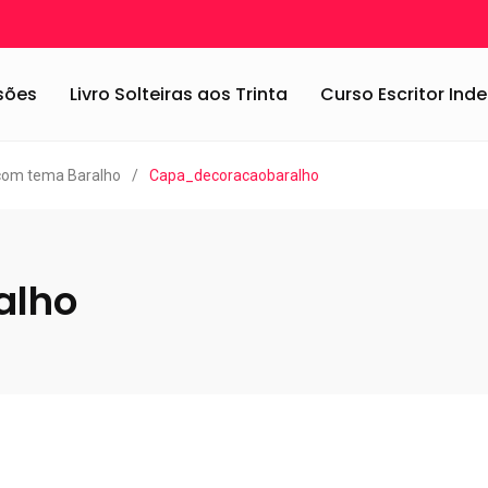
ssões
Livro Solteiras aos Trinta
Curso Escritor In
com tema Baralho
/
Capa_decoracaobaralho
alho