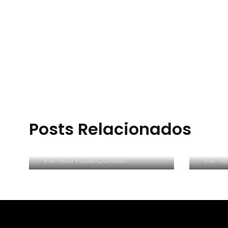
Posts Relacionados
RESE
Morar sozinho: 3 lições
Orga
Por
Ana Paula Cândido
Por
An