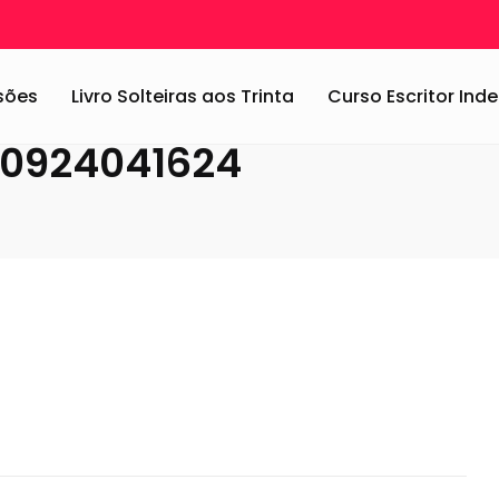
A primavera chegou!
/
Poltrona-florida-20140924041624
ssões
Livro Solteiras aos Trinta
Curso Escritor In
140924041624