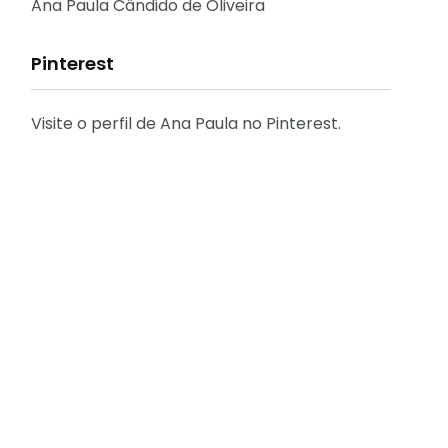
Reflexões
Ana Paula Cândido de Oliveira
Pinterest
Visite o perfil de Ana Paula no Pinterest.
31
2
Decoração
Entrevista
29
41
Eu que fiz - DIY
Eventos
[FÁCIL] Como emitir