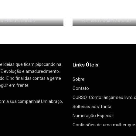
NHA EM VÍDEO:
RESENHA EM VÍDEO:
nize sem Frescura
segredo da Dinam
a Paula Cândido
Por
Ana Paula Cândido
Links Úteis
 de ideias que ficam pipocando na
. É evolução e amadurecimento.
. E no final das contas a gente
Sobre
eguir em frente.
Contato
CURSO: Como lançar seu livro
com a sua companhia! Um abraço,
Solteiras aos Trinta
Numeração Especial
Confissões de uma mulher que 