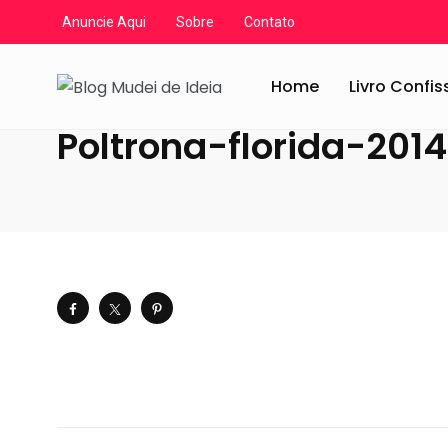
Anuncie Aqui
Sobre
Contato
Blog Mudei de Ideia
/
Artigos
/
Decoração
/
Decoração: 
Home
Livro Confi
Poltrona-florida-20