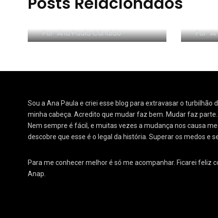
Posts Relacionados
RESE
Morar sozinho: 3 lições
Orga
Por
Ana Paula Cândido
Por
An
Sou a Ana Paula e criei esse blog para extravasar o turbilhão
minha cabeça. Acredito que mudar faz bem. Mudar faz parte
Nem sempre é fácil, e muitas vezes a mudança nos causa medo
descobre que esse é o legal da história. Superar os medos e s
Para me conhecer melhor é só me acompanhar. Ficarei feliz 
Anap.