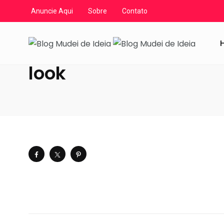
Anuncie Aqui
Sobre
Contato
Blog Mudei de Ideia
/
Artigos
/
Decoração
/
A cor do an
look