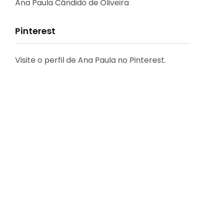
Reflexões
Ana Paula Cândido de Oliveira
Pinterest
Visite o perfil de Ana Paula no Pinterest.
31
2
Decoração
Entrevista
29
41
Eu que fiz - DIY
Eventos
[FÁCIL] Como emitir