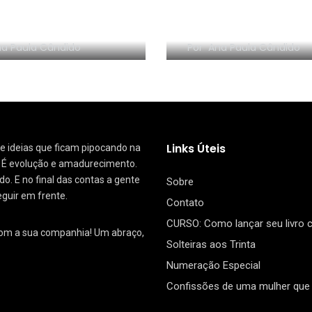
NHA EM VÍDEO:
RESENHA EM VÍDEO:
nize sem Frescura
segredo da Dinam
a Paula Cândido
Por
Ana Paula Cândido
Links Úteis
 de ideias que ficam pipocando na
. É evolução e amadurecimento.
. E no final das contas a gente
Sobre
eguir em frente.
Contato
CURSO: Como lançar seu livro
com a sua companhia! Um abraço,
Solteiras aos Trinta
Numeração Especial
Confissões de uma mulher que 