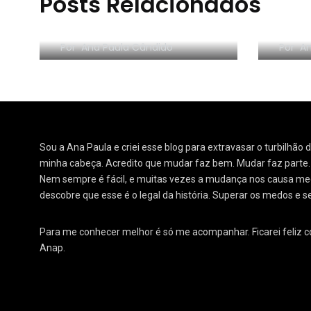
Posts Relacionados
RESE
Morar sozinho: 3 lições
Orga
Por
Ana Paula Cândido
Por
An
Sou a Ana Paula e criei esse blog para extravasar o turbilhão
minha cabeça. Acredito que mudar faz bem. Mudar faz parte
Nem sempre é fácil, e muitas vezes a mudança nos causa medo
descobre que esse é o legal da história. Superar os medos e s
Para me conhecer melhor é só me acompanhar. Ficarei feliz 
Anap.