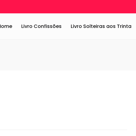
o 2016
/
look
Home
Livro Confissões
Livro Solteiras aos Trinta