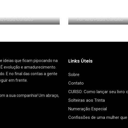
NHA EM VÍDEO:
RESENHA EM VÍDEO:
nize sem Frescura
segredo da Dinam
a Paula Cândido
Por
Ana Paula Cândido
Links Úteis
 de ideias que ficam pipocando na
. É evolução e amadurecimento.
. E no final das contas a gente
Sobre
eguir em frente.
Contato
CURSO: Como lançar seu livro
com a sua companhia! Um abraço,
Solteiras aos Trinta
Numeração Especial
Confissões de uma mulher que 