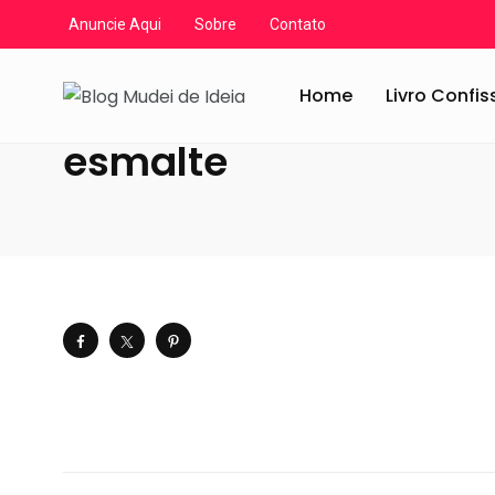
Anuncie Aqui
Sobre
Contato
Blog Mudei de Ideia
/
Artigos
/
Decoração
/
A cor do an
Home
Livro Confi
esmalte