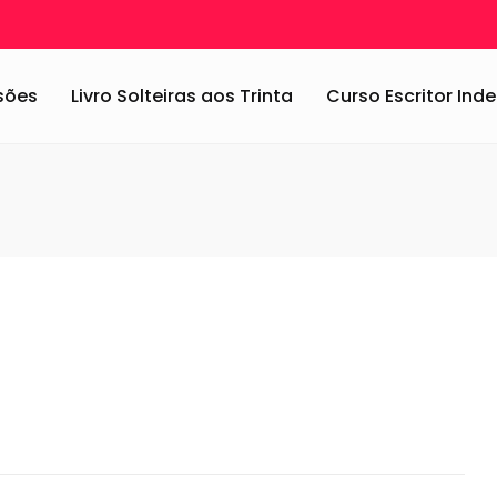
o 2016
/
esmalte
ssões
Livro Solteiras aos Trinta
Curso Escritor In