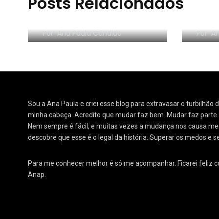
Posts Relacionados
RESE
Morar sozinho: 3 lições
Orga
Por
Ana Paula Cândido
Por
An
Sou a Ana Paula e criei esse blog para extravasar o turbilhão
minha cabeça. Acredito que mudar faz bem. Mudar faz parte
Nem sempre é fácil, e muitas vezes a mudança nos causa medo
descobre que esse é o legal da história. Superar os medos e s
Para me conhecer melhor é só me acompanhar. Ficarei feliz 
Anap.