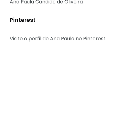
Reflexões
Ana Paula Cândido de Oliveira
Pinterest
Visite o perfil de Ana Paula no Pinterest.
31
2
Decoração
Entrevista
29
41
Eu que fiz - DIY
Eventos
[FÁCIL] Como emitir