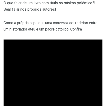
O que falar de um livro com título no mínimo polêmico?!
Sem falar nos próprios autores!
Como a própria capa diz: uma conversa sei rodeios entre
um historiador ateu e um padre católico. Confira: