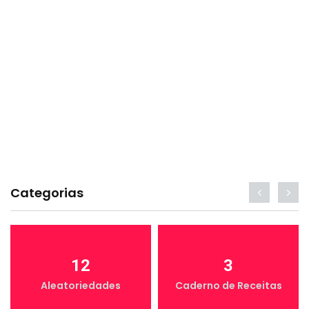
Categorias
12
3
Aleatoriedades
Caderno de Receitas