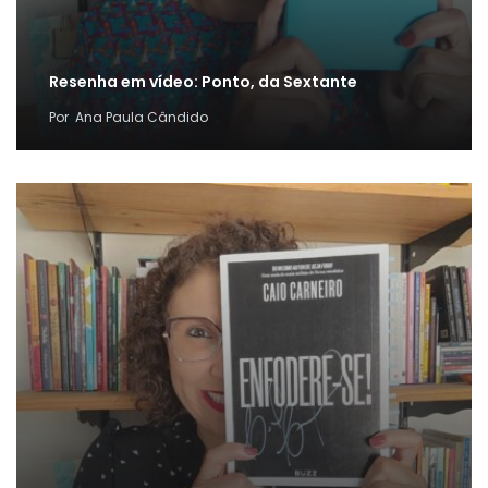
Resenha em vídeo: Ponto, da Sextante
Por
Ana Paula Cândido