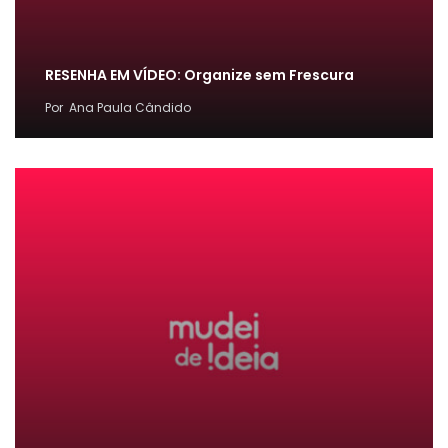
RESENHA EM VÍDEO: Organize sem Frescura
Por
Ana Paula Cândido