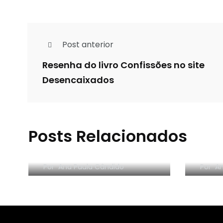
Post anterior
Resenha do livro Confissões no site
Desencaixados
Posts Relacionados
RESENHA EM VÍDEO:
RESE
Organize sem Frescura
segr
Por
Ana Paula Cândido
Por
An