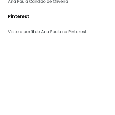
Reflexões
Ana Paula Cândido de Oliveira
Pinterest
Visite o perfil de Ana Paula no Pinterest.
31
2
Decoração
Entrevista
29
41
Eu que fiz - DIY
Eventos