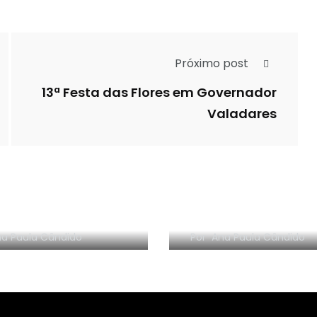
Próximo post
13ª Festa das Flores em Governador
Valadares
NHA EM VÍDEO: O
Resenha em vídeo:
edo da Dinamarca
Ponto, da Sextante
a Paula Cândido
Por
Ana Paula Cândido