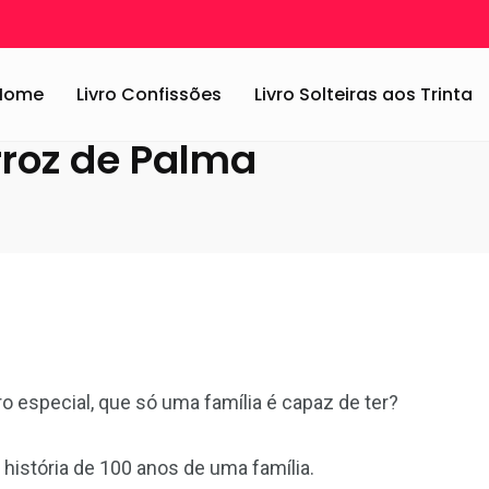
deo
/
Resenha em vídeo: Arroz de Palma
Home
Livro Confissões
Livro Solteiras aos Trinta
rroz de Palma
 especial, que só uma família é capaz de ter?
 história de 100 anos de uma família.