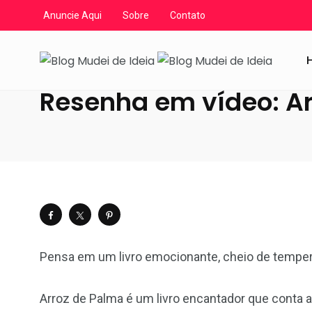
Anuncie Aqui
Sobre
Contato
Blog Mudei de Ideia
/
Artigos
/
Livros
/
Resenhas em ví
Resenha em vídeo: A
Pensa em um livro emocionante, cheio de tempero
Arroz de Palma é um livro encantador que conta a