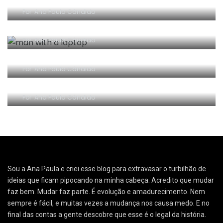
Por
Ana Paula Cândido
Oi sumido!
Por
Ana Paula Cândido
A Síndrome do Próximo
Por
Ana Paula Cândido
Legenda repetida: melhor turma!
Por
Ana Paula Cândido
Sou a Ana Paula e criei esse blog para extravasar o turbilhão de
ideias que ficam pipocando na minha cabeça. Acredito que mudar
faz bem. Mudar faz parte. É evolução e amadurecimento. Nem
sempre é fácil, e muitas vezes a mudança nos causa medo. E no
final das contas a gente descobre que esse é o legal da história.