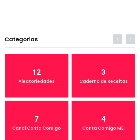
Categorias
12
3
Aleatoriedades
Caderno de Receitas
7
4
Canal Conta Comigo
Conta Comigo MEI