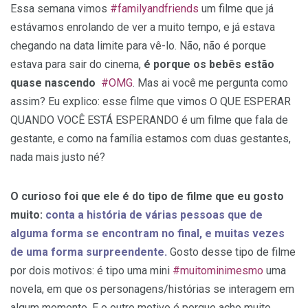
Essa semana vimos
#familyandfriends
um filme que já
estávamos enrolando de ver a muito tempo, e já estava
chegando na data limite para vê-lo. Não, não é porque
estava para sair do cinema,
é porque os bebês estão
quase nascendo
#OMG
. Mas ai você me pergunta como
assim? Eu explico: esse filme que vimos O QUE ESPERAR
QUANDO VOCÊ ESTÁ ESPERANDO é um filme que fala de
gestante, e como na família estamos com duas gestantes,
nada mais justo né?
O curioso foi que ele é do tipo de filme que eu gosto
muito:
conta a história de várias pessoas que de
alguma forma se encontram no final, e muitas vezes
de uma forma surpreendente.
Gosto desse tipo de filme
por dois motivos: é tipo uma mini
#muitominimesmo
uma
novela, em que os personagens/histórias se interagem em
algum momento. E o outro motivo é porque acho muito