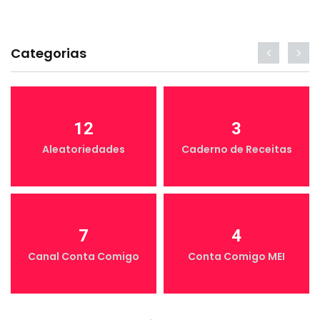
Categorias
12
3
Aleatoriedades
Caderno de Receitas
7
4
Canal Conta Comigo
Conta Comigo MEI