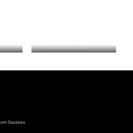
Resenhas escritas
TAG 5 Livros
Filme: Walt antes do
Mickey
Por
Ana Paula Cândido
19
4
TAG's
Tecnologia
12
39
Vídeos de
Vídeos Diversos
Organização
 com Sucesso