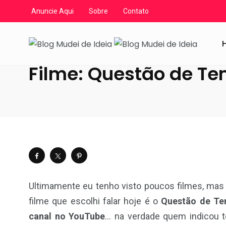
Anuncie Aqui
Sobre
Contato
Blog Mudei de Ideia
/
Artigos
/
Filmes e Seriados
/
Film
Filme: Questão de T
Ultimamente eu tenho visto poucos filmes, mas
filme que escolhi falar hoje é o
Questão de Tem
canal no YouTube
… na verdade quem indicou 