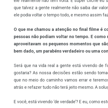
ele realmente não tem volta. É super clichê eu 
que talvez a gente realmente não saiba dar val
ele podia voltar o tempo todo, e mesmo assim faz
O que me chamou a atenção no final filme é co
pessoas não podiam voltar no tempo. E como m
aproveitavam os pequenos momentos que são
bem dado, um parabéns verdadeiro ou uma co
Será que na vida real a gente está vivendo de
gostaria? As nossa decisões estão sendo tom
que no meio do caminho vamos errar e teremos 
atrás e refazer tudo não terá jeito mesmo. A solu
E você, está vivendo ‘de verdade’? E eu, como e