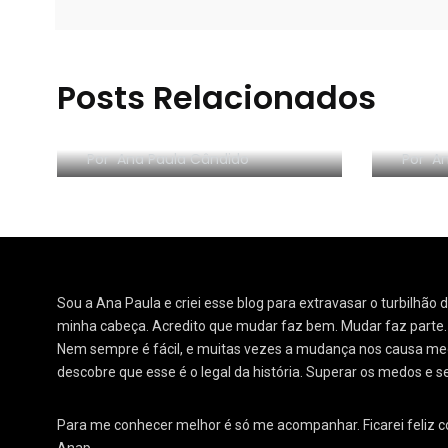
Série de livros que
Livr
Posts Relacionados
viraram Filme – TAG 5
film
LIVROS nº 9
com 
Por
Ana Paula Cândido
Por
An
Sou a Ana Paula e criei esse blog para extravasar o turbilhão
minha cabeça. Acredito que mudar faz bem. Mudar faz parte
Nem sempre é fácil, e muitas vezes a mudança nos causa medo
descobre que esse é o legal da história. Superar os medos e s
Para me conhecer melhor é só me acompanhar. Ficarei feliz 