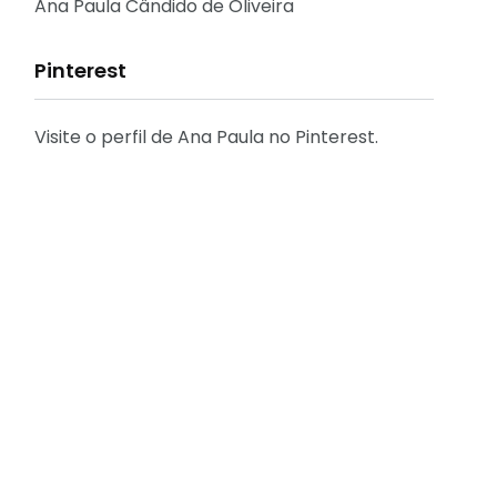
Reflexões
Ana Paula Cândido de Oliveira
Pinterest
Visite o perfil de Ana Paula no Pinterest.
31
2
Decoração
Entrevista
29
41
Eu que fiz - DIY
Eventos