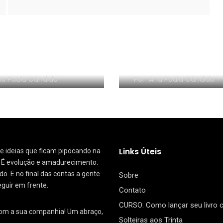
os que viraram
e: um bate-papo
5 motivos que me
Alice Ribeiro
fazem assistir Glee
a Paula Cândido
Por
Ana Paula Cândido
Links Úteis
 de ideias que ficam pipocando na
. É evolução e amadurecimento.
. E no final das contas a gente
Sobre
eguir em frente.
Contato
CURSO: Como lançar seu livro
com a sua companhia! Um abraço,
Solteiras aos Trinta