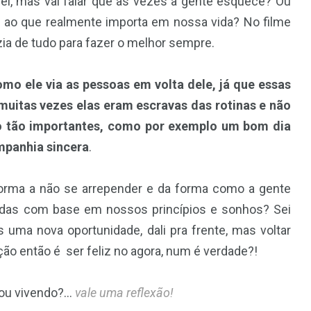
sei, mas vai falar que as vezes a gente esquece? Ou
or ao que realmente importa em nossa vida? No filme
ia de tudo para fazer o melhor sempre.
mo ele via as pessoas em volta dele, já que essas
uitas vezes elas eram escravas das rotinas e não
 tão importantes, como por exemplo um bom dia
mpanhia sincera
.
 forma a não se arrepender e da forma como a gente
adas com base em nossos princípios e sonhos? Sei
uma nova oportunidade, dali pra frente, mas voltar
ção então é ser feliz no agora, num é verdade?!
stou vivendo?…
vale uma reflexão!