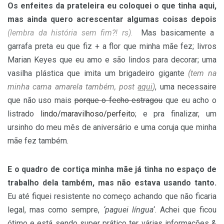
Os enfeites da prateleira eu coloquei o que tinha aqui,
mas ainda quero acrescentar algumas coisas depois
(lembra da história sem fim?! rs)
.
Mas basicamente a
garrafa preta eu que fiz + a flor que minha mãe fez; livros
Marian Keyes que eu amo e são lindos para decorar; uma
vasilha plástica que imita um brigadeiro gigante
(tem na
minha cama amarela também, post
aqui
)
, uma necessaire
que não uso mais
porque o fecho estragou
que eu acho o
listrado
lindo/maravilhoso/perfeito
; e pra finalizar, um
ursinho do meu mês de aniversário e uma coruja que minha
mãe fez também.
E o quadro de cortiça minha mãe já tinha no espaço de
trabalho dela também, mas não estava usando tanto.
Eu até fiquei resistente no começo achando que não ficaria
legal, mas como sempre,
‘paguei língua
‘. Achei que ficou
ótimo e está sendo super prático ter várias informações &