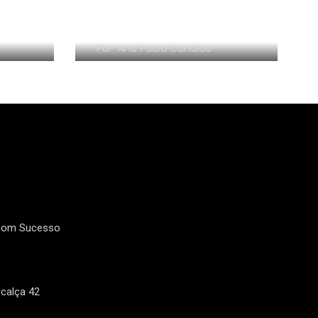
A volta do blog (!)(?)
2
17
Por
Ana Paula Cândido
Faculdade de
Fala escritor:
Moda
16
3
Filmes e Seriados
Geral
 com Sucesso
calça 42
1
21
Livro Solteiras aos