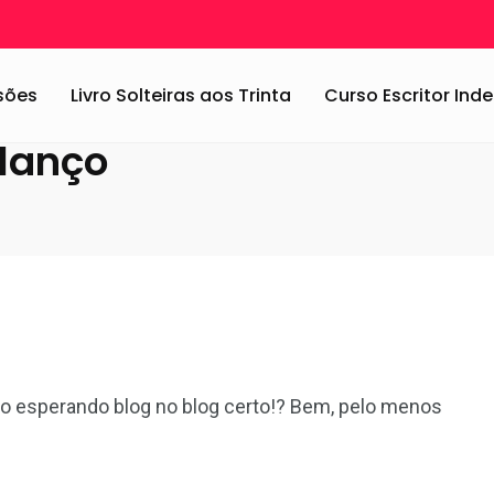
og
/
Blog fechado para balanço
ssões
Livro Solteiras aos Trinta
Curso Escritor In
alanço
o esperando blog no blog certo!? Bem, pelo menos