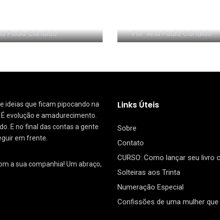
 logo do Blog
i de Ideia
Universitária eu?!
a Paula Cândido
Por
Ana Paula Cândido
Links Úteis
 de ideias que ficam pipocando na
. É evolução e amadurecimento.
. E no final das contas a gente
Sobre
eguir em frente.
Contato
CURSO: Como lançar seu livro
com a sua companhia! Um abraço,
Solteiras aos Trinta
Numeração Especial
Confissões de uma mulher que 