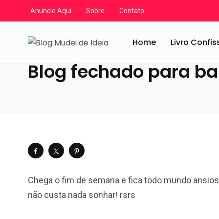
Anuncie Aqui
Sobre
Contato
Blog Mudei de Ideia
/
Artigos
/
Diversos
/
Notícias do Bl
Home
Livro Confi
Blog fechado para b
Chega o fim de semana e fica todo mundo ansios
não custa nada sonhar! rsrs