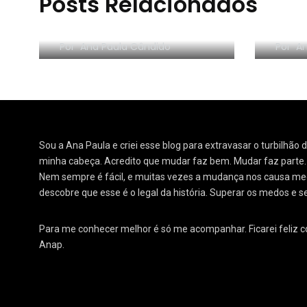
Posts Relacionados
Máscara personalizada
Nova
do Blog
Mude
Por
Ana Paula Cândido
Por
An
Sou a Ana Paula e criei esse blog para extravasar o turbilhão
minha cabeça. Acredito que mudar faz bem. Mudar faz parte
Nem sempre é fácil, e muitas vezes a mudança nos causa medo
descobre que esse é o legal da história. Superar os medos e s
Para me conhecer melhor é só me acompanhar. Ficarei feliz 
Anap.