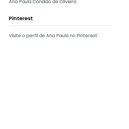
Reflexões
Ana Paula Cândido de Oliveira
Pinterest
Visite o perfil de Ana Paula no Pinterest.
31
2
Decoração
Entrevista
29
41
Eu que fiz - DIY
Eventos