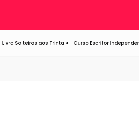
versitária eu?!
Livro Solteiras aos Trinta
Curso Escritor Independe