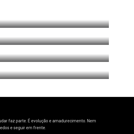
Fala escritor:
3
Geral
1
o Solteiras aos Trinta
 Mudar faz parte. É evolução e amadurecimento. Nem
medos e seguir em frente.