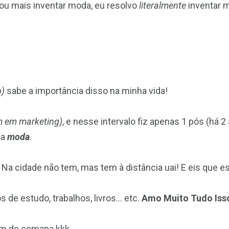
vou mais inventar moda, eu resolvo
literalmente
inventar m
o)
sabe a importância disso na minha vida!
 em marketing)
, e nesse intervalo fiz apenas 1 pós (h
da
moda
.
 Na cidade não tem, mas tem à distância uai! E eis que es
 de estudo, trabalhos, livros… etc.
Amo Muito Tudo Iss
fim de semana kkk