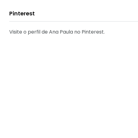
Pinterest
31
Decoração
Visite o perfil de Ana Paula no Pinterest.
29
Eu que fiz - DIY
2