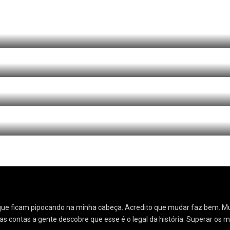
Livr
ias que ficam pipocando na minha cabeça. Acredito que mudar faz bem.
as contas a gente descobre que esse é o legal da história. Superar os 