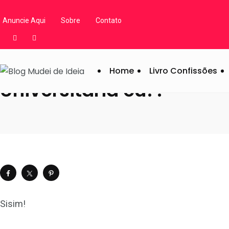
Blog Mudei de Ideia
/
Artigos
/
Diversos
/
Notícias do Blog
/
Uni
Anuncie Aqui
Sobre
Contato
Home
Livro Confissões
Universitária eu?!
Sisim!