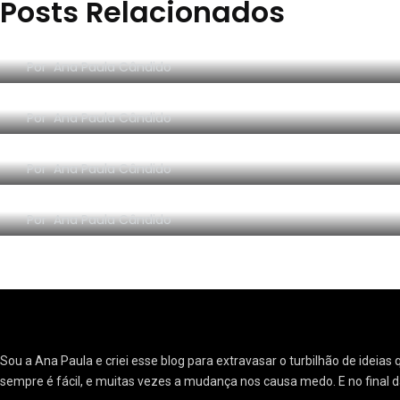
Posts Relacionados
Faculdade de Moda
Máscara personalizada do Blog
Por
Ana Paula Cândido
Nova logo do Blog Mudei de Ideia
Por
Ana Paula Cândido
A volta do blog (!)(?)
16
Por
Ana Paula Cândido
Filmes e Seriados
3 anos de canal!
Por
Ana Paula Cândido
21
Livro Confissões
Sou a Ana Paula e criei esse blog para extravasar o turbilhão de ide
sempre é fácil, e muitas vezes a mudança nos causa medo. E no final d