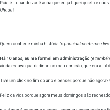
Pois é… quando você acha que eu já fiquei quieta e não 
Uhuuu
!
Quem conhece minha história
(e principalmente meu livr
Há 10 anos, eu me formei em administração
(e também
ainda estava guardadinho no meu coração, que era a tal 
Tive um click no fim do ano e pensei: porque não agora?!
Feliz da vida porque agora meus domingos são recheados
p.s. Agora é esperar o cinema liberar pra pagar meia no 