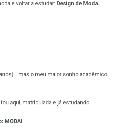
oda e voltar a estudar:
Design de Moda.
á 2 anos)… mas o meu maior sonho acadêmico
tou aqui, matriculada e já estudando.
o: MODA!