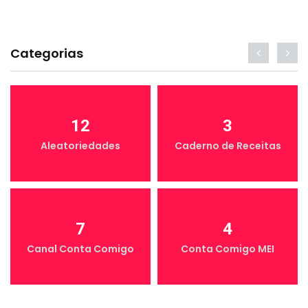
Categorias
12
3
Aleatoriedades
Caderno de Receitas
7
4
Canal Conta Comigo
Conta Comigo MEI