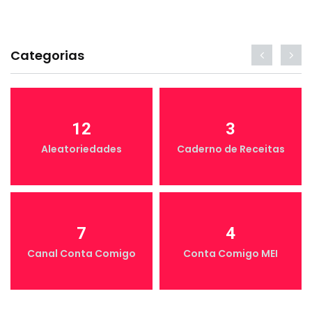
Categorias
12
3
Aleatoriedades
Caderno de Receitas
7
4
Canal Conta Comigo
Conta Comigo MEI