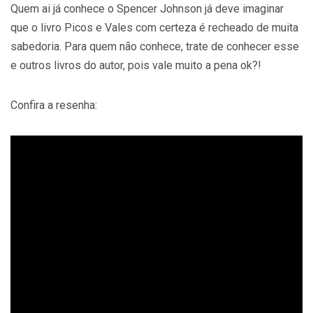
Quem ai já conhece o Spencer Johnson já deve imaginar
que o livro Picos e Vales com certeza é recheado de muita
sabedoria. Para quem não conhece, trate de conhecer esse
e outros livros do autor, pois vale muito a pena ok?!
Confira a resenha: