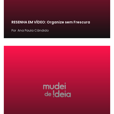
RESENHA EM VÍDEO: Organize sem Frescura
Por
Ana Paula Cândido