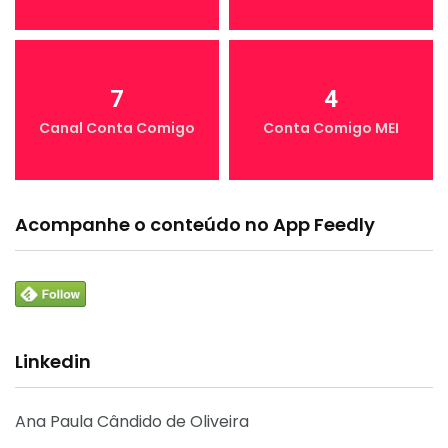
7
4
Canal Conta Comigo
Conta Comigo MEI
Acompanhe o conteúdo no App Feedly
Linkedin
Ana Paula Cândido de Oliveira