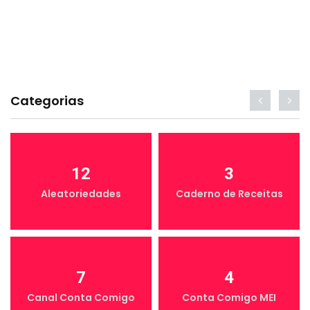
Categorias
12
3
Aleatoriedades
Caderno de Receitas
7
4
Canal Conta Comigo
Conta Comigo MEI