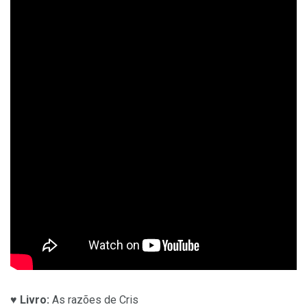
♥
Livro:
As razões de Cris