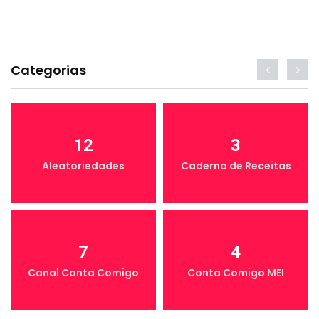
Categorias
12
3
Aleatoriedades
Caderno de Receitas
7
4
Canal Conta Comigo
Conta Comigo MEI