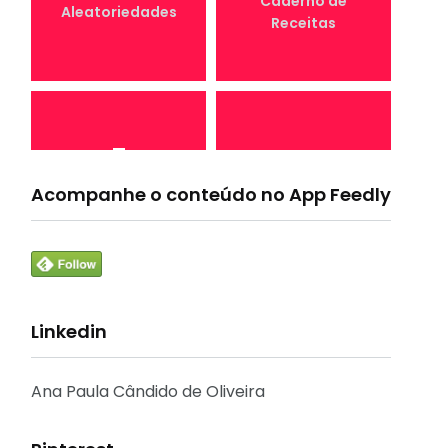
Caderno de
Aleatoriedades
Receitas
7
4
Canal Conta
Acompanhe o conteúdo no App Feedly
Conta Comigo MEI
Comigo
Linkedin
33
1
Crônicas e
CURSO
Reflexões
Ana Paula Cândido de Oliveira