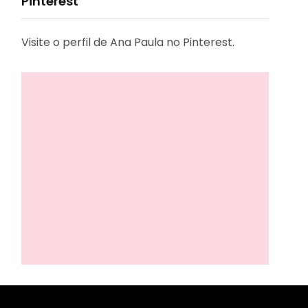
Pinterest
Visite o perfil de Ana Paula no Pinterest.
31
2
Decoração
Entrevista
29
41
Eu que fiz - DIY
Eventos
2