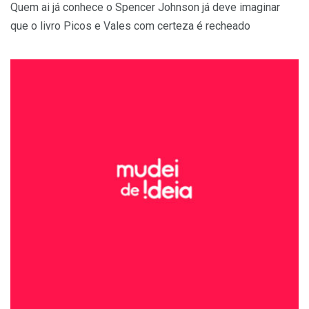
Quem ai já conhece o Spencer Johnson já deve imaginar
que o livro Picos e Vales com certeza é recheado