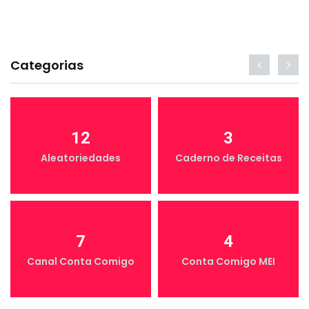
Categorias
12
3
Aleatoriedades
Caderno de Receitas
7
4
Canal Conta Comigo
Conta Comigo MEI