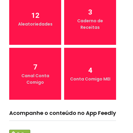
3
12
Caderno de
Aleatoriedades
Receitas
7
4
Canal Conta
Conta Comigo MEI
Comigo
Acompanhe o conteúdo no App Feedly