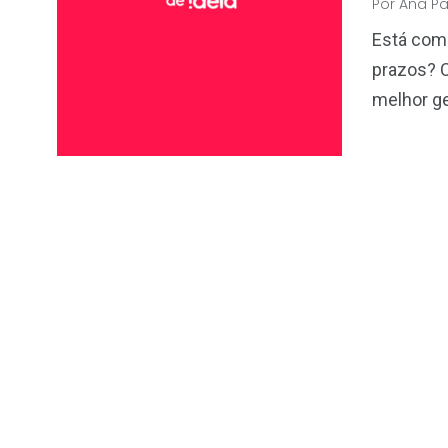
Por
Ana P
Está com 
prazos? 
melhor g